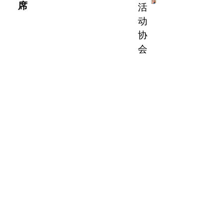
席
活
动
协
会