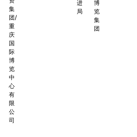
资
进
博
集
局
览
团/
集
重
团
庆
国
际
博
览
中
心
有
限
公
司