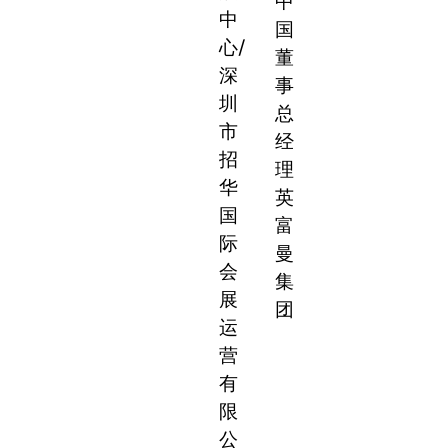
中
中
国
心/
董
深
事
圳
总
市
经
招
理
华
英
国
富
际
曼
会
集
展
团
运
营
有
限
公