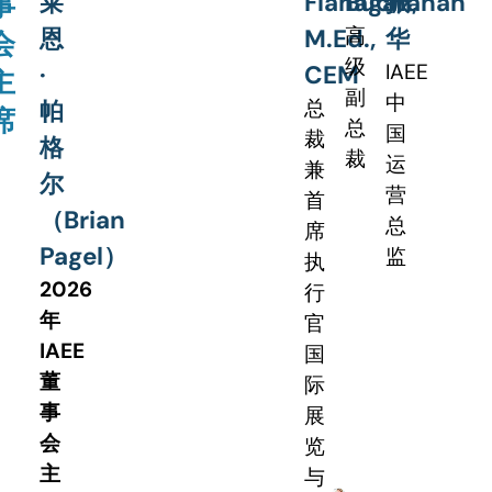
莱
Flanagan,
Buchanan
振
事
高
恩
M.Ed.,
华
会
级
IAEE
·
CEM
主
副
中
总
帕
席
总
国
裁
格
裁
运
兼
尔
营
首
（Brian
总
席
Pagel）
监
执
2026
行
年
官
IAEE
国
董
际
事
展
会
览
主
与