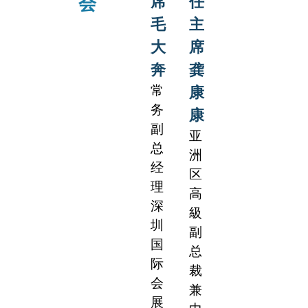
席
任
会
毛
主
大
席
奔
龚
常
康
务
康
副
亚
总
洲
经
区
理
高
深
級
圳
副
国
总
际
裁
会
兼
展