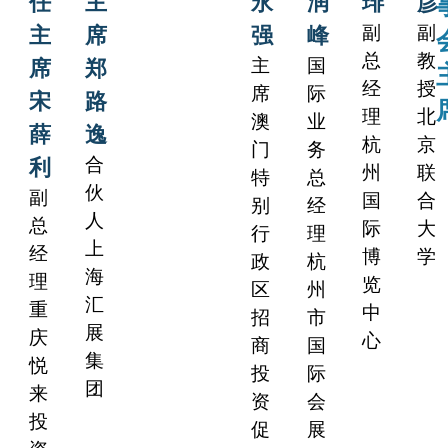
任
主
永
润
琲
彦
副
副
主
席
强
峰
总
教
主
国
席
郑
经
授
席
际
宋
路
理
北
澳
业
薛
逸
杭
京
门
务
合
利
州
联
特
总
伙
副
国
合
别
经
人
总
际
大
行
理
上
经
博
学
政
杭
海
理
览
区
州
汇
重
中
招
市
展
庆
心
商
国
集
悦
投
际
团
来
资
会
投
促
展